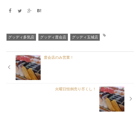
グッディ多気店
グッディ度会店
グッディ玉城店
度会店のみ営業！
火曜日恒例売り尽くし！