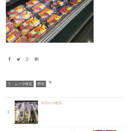
ラ・ムー小牧店
野寺
本日の小牧店